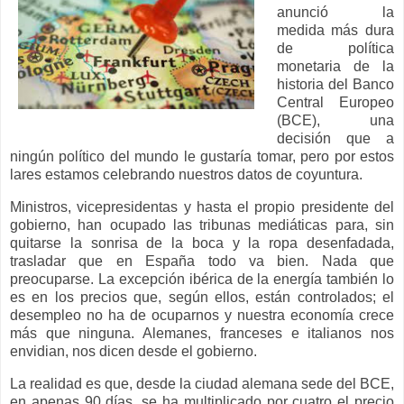
anunció la
medida más dura
de política
monetaria de la
historia del Banco
Central Europeo
(BCE), una
decisión que a
ningún político del mundo le gustaría tomar, pero por estos
lares estamos celebrando nuestros datos de coyuntura.
Ministros, vicepresidentas y hasta el propio presidente del
gobierno, han ocupado las tribunas mediáticas para, sin
quitarse la sonrisa de la boca y la ropa desenfadada,
trasladar que en España todo va bien. Nada que
preocuparse. La excepción ibérica de la energía también lo
es en los precios que, según ellos, están controlados; el
desempleo no ha de ocuparnos y nuestra economía crece
más que ninguna. Alemanes, franceses e italianos nos
envidian, nos dicen desde el gobierno.
La realidad es que, desde la ciudad alemana sede del BCE,
en apenas 90 días, se ha multiplicado por cuatro el precio