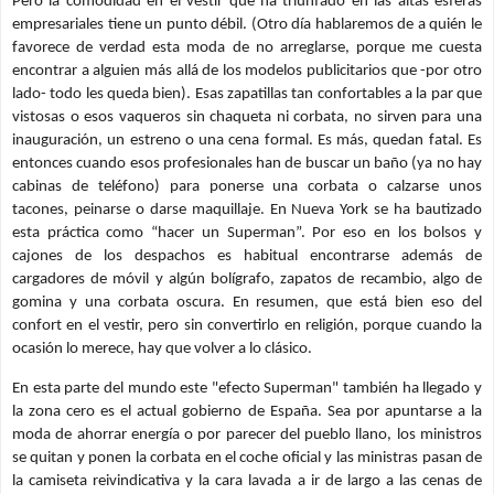
Pero la comodidad en el vestir que ha triunfado en las altas esferas
empresariales tiene un punto débil. (Otro día hablaremos de a quién le
favorece de verdad esta moda de no arreglarse, porque me cuesta
encontrar a alguien más allá de los modelos publicitarios que -por otro
lado- todo les queda bien). Esas zapatillas tan confortables a la par que
vistosas o esos vaqueros sin chaqueta ni corbata, no sirven para una
inauguración, un estreno o una cena formal. Es más, quedan fatal. Es
entonces cuando esos profesionales han de buscar un baño (ya no hay
cabinas de teléfono) para ponerse una corbata o calzarse unos
tacones, peinarse o darse maquillaje. En Nueva York se ha bautizado
esta práctica como “hacer un Superman”. Por eso en los bolsos y
cajones de los despachos es habitual encontrarse además de
cargadores de móvil y algún bolígrafo, zapatos de recambio, algo de
gomina y una corbata oscura. En resumen, que está bien eso del
confort en el vestir, pero sin convertirlo en religión, porque cuando la
ocasión lo merece, hay que volver a lo clásico.
En esta parte del mundo este "efecto Superman" también ha llegado y
la zona cero es el actual gobierno de España. Sea por apuntarse a la
moda de ahorrar energía o por parecer del pueblo llano, los ministros
se quitan y ponen la corbata en el coche oficial y las ministras pasan de
la camiseta reivindicativa y la cara lavada a ir de largo a las cenas de