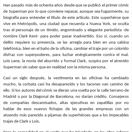
Han pasado más de ochenta años desde que se publicó el primer cómic
de Superman por lo que conviene repasar, aunque sea fugazmente, su
biografía para entender el título de este artículo. Este superhéroe que
vive en Metrópolis, una ciudad que recuerda a Nueva York, se oculta
tras el personaje de un tímido, engominado y elegante periodista -de
nombre Clark Kent- para poder pasar inadvertido. Eso sí, cuando un
delito requiere su presencia, se las arregla para bien en una cabina
telefónica, bien en el baño de la oficina, cambiar el traje por un colorido
disfraz con superpoderes, para luchar enérgicamente contra el mal.
Lois Lane, la novia del aburrido y formal Clark, suspira por el atrevido
Superman sin saber que en realidad son la misma persona.
Casi un siglo después, la vestimenta en las oficinas ha cambiado
mucho, la corbata casi ha desaparecido y los tacones van camino de
ello. Si los autores del cómic se dieran una vuelta por la calle Serrano de
Madrid o por la Diagonal de Barcelona, no darían crédito. Consejeros
de compañías descamisados, altas ejecutivas en zapatillas por no
hablar de esos nuevos fichajes de las grandes empresas con un
atuendo más parecido a pijamas de superhéroes que a los impecables
trajes de Clark y Lois.