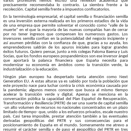
varios profesores hemos escrito una reflexión académica que
precisamente recomendaba lo contrario. La siembra frente a la
recolección. Capital semilla frente a impuestos confiscatorios.
En la terminología empresarial, el capital semilla o financiación semilla
es una inversión externa realizada en los primeros estadios de la vida
de una empresa que permite solventar el conocido como “valle de la
muerte” en el que la mayoría de las nuevas compañías han de cerrar
por no tener ingresos que compensen los numerosos gastos. Los
inversores semilla confían en la potencialidad del negocio incipiente y
así asumen pérdidas con la confianza de que, gracias a su ayuda, los
emprendedores saldrán de los apuros iniciales para lograr grandes
éxitos futuros. Quiero pensar, junto a mis colegas Paloma Baena y Luís
Socias, que los fondos europeos pospandémicos son ese inversor ángel
que aportará la palanca financiera que España necesita para
modernizar su economía en ámbitos como la transición verde, la
industrialización o la educación.
Ningún plan europeo ha despertado tanta atención como Next
Generation EU. A estas alturas ya es sabido por toda la población que
este proyecto nace para luchar contra la crisis económica causada por
la pandemia; algunos menos conocen que busca al mismo tiempo
acelerar la transición verde y digital. Apenas se menciona en la
conversación pública la capacidad del Plan Español de Recuperación,
Transformación y Resiliencia (PRTR) de ser una suerte de capital semilla
-un alto volumen de recursos no nacionales concentrados en un plazo
limitado de tiempo- que, unido a los esfuerzos privados, escale nuestro
país. Casi tarea imposible, prestar atención también a las eventuales
derivadas geopolíticas del PRTR y sus consecuencias para el
posicionamiento de España en el mundo. Someramente me atrevo a
resumir el carácter semilla y de paso el geopolítico del PRTR en tres