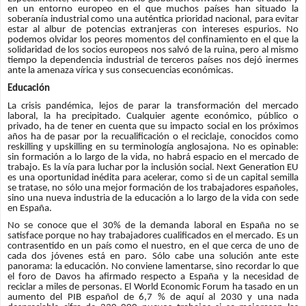
en un entorno europeo en el que muchos países han situado la
soberanía industrial como una auténtica prioridad nacional, para evitar
estar al albur de potencias extranjeras con intereses espurios. No
podemos olvidar los peores momentos del confinamiento en el que la
solidaridad de los socios europeos nos salvó de la ruina, pero al mismo
tiempo la dependencia industrial de terceros países nos dejó inermes
ante la amenaza vírica y sus consecuencias económicas.
Educación
La crisis pandémica, lejos de parar la transformación del mercado
laboral, la ha precipitado. Cualquier agente económico, público o
privado, ha de tener en cuenta que su impacto social en los próximos
años ha de pasar por la recualificación o el reciclaje, conocidos como
reskilling y upskilling en su terminología anglosajona. No es opinable:
sin formación a lo largo de la vida, no habrá espacio en el mercado de
trabajo. Es la vía para luchar por la inclusión social. Next Generation EU
es una oportunidad inédita para acelerar, como si de un capital semilla
se tratase, no sólo una mejor formación de los trabajadores españoles,
sino una nueva industria de la educación a lo largo de la vida con sede
en España.
No se conoce que el 30% de la demanda laboral en España no se
satisface porque no hay trabajadores cualificados en el mercado. Es un
contrasentido en un país como el nuestro, en el que cerca de uno de
cada dos jóvenes está en paro. Sólo cabe una solución ante este
panorama: la educación. No conviene lamentarse, sino recordar lo que
el foro de Davos ha afirmado respecto a España y la necesidad de
reciclar a miles de personas. El World Economic Forum ha tasado en un
aumento del PIB español de 6,7 % de aquí al 2030 y una nada