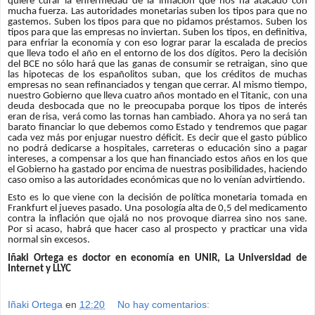
quiere curar la enfermedad de la inflación que nos ha atacado con
mucha fuerza. Las autoridades monetarias suben los tipos para que no
gastemos. Suben los tipos para que no pidamos préstamos. Suben los
tipos para que las empresas no inviertan. Suben los tipos, en definitiva,
para enfriar la economía y con eso lograr parar la escalada de precios
que lleva todo el año en el entorno de los dos dígitos. Pero la decisión
del BCE no sólo hará que las ganas de consumir se retraigan, sino que
las hipotecas de los españolitos suban, que los créditos de muchas
empresas no sean refinanciados y tengan que cerrar. Al mismo tiempo,
nuestro Gobierno que lleva cuatro años montado en el Titanic, con una
deuda desbocada que no le preocupaba porque los tipos de interés
eran de risa, verá como las tornas han cambiado. Ahora ya no será tan
barato financiar lo que debemos como Estado y tendremos que pagar
cada vez más por enjugar nuestro déficit. Es decir que el gasto público
no podrá dedicarse a hospitales, carreteras o educación sino a pagar
intereses, a compensar a los que han financiado estos años en los que
el Gobierno ha gastado por encima de nuestras posibilidades, haciendo
caso omiso a las autoridades económicas que no lo venían advirtiendo.
Esto es lo que viene con la decisión de política monetaria tomada en
Frankfurt el jueves pasado. Una posología alta de 0,5 del medicamento
contra la inflación que ojalá no nos provoque diarrea sino nos sane.
Por si acaso, habrá que hacer caso al prospecto y practicar una vida
normal sin excesos.
Iñaki Ortega es doctor en economía en UNIR, La Universidad de
Internet y LLYC
Iñaki Ortega
en
12:20
No hay comentarios: