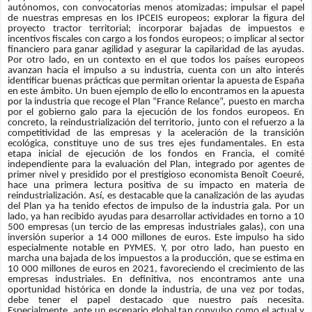
autónomos, con convocatorias menos atomizadas; impulsar el papel
de nuestras empresas en los IPCEIS europeos; explorar la figura del
proyecto tractor territorial; incorporar bajadas de impuestos e
incentivos fiscales con cargo a los fondos europeos; o implicar al sector
financiero para ganar agilidad y asegurar la capilaridad de las ayudas.
Por otro lado, en un contexto en el que todos los países europeos
avanzan hacia el impulso a su industria, cuenta con un alto interés
identificar buenas prácticas que permitan orientar la apuesta de España
en este ámbito. Un buen ejemplo de ello lo encontramos en la apuesta
por la industria que recoge el Plan “France Relance”, puesto en marcha
por el gobierno galo para la ejecución de los fondos europeos. En
concreto, la reindustrialización del territorio, junto con el refuerzo a la
competitividad de las empresas y la aceleración de la transición
ecológica, constituye uno de sus tres ejes fundamentales. En esta
etapa inicial de ejecución de los fondos en Francia, el comité
independiente para la evaluación del Plan, integrado por agentes de
primer nivel y presidido por el prestigioso economista Benoît Coeuré,
hace una primera lectura positiva de su impacto en materia de
reindustrialización. Así, es destacable que la canalización de las ayudas
del Plan ya ha tenido efectos de impulso de la industria gala. Por un
lado, ya han recibido ayudas para desarrollar actividades en torno a 10
500 empresas (un tercio de las empresas industriales galas), con una
inversión superior a 14 000 millones de euros. Este impulso ha sido
especialmente notable en PYMES. Y, por otro lado, han puesto en
marcha una bajada de los impuestos a la producción, que se estima en
10 000 millones de euros en 2021, favoreciendo el crecimiento de las
empresas industriales. En definitiva, nos encontramos ante una
oportunidad histórica en donde la industria, de una vez por todas,
debe tener el papel destacado que nuestro país necesita.
Especialmente, ante un escenario global tan convulso como el actual y