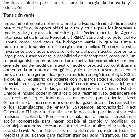
ámbitos capitales para nuestro país: la energía, la industria y la
educación.
Transición verde
Independientemente del monto final que España decida dedicar a este
nuevo capítulo, la oportunidad es clara y crucial para los intereses a
medio y largo plazo de nuestro país. Recientemente, la Agencia
Internacional de Energía Renovable (IRENA) señala el alto potencial de
España como productora de hidrógeno verde, lo que se suma a
nuestro posicionamiento en energía solar o eólica. El retorno a estas
inversiones aceleradas puede ser diferencial para nuestra economía a
largo plazo. Estamos ante la posibilidad de desempeñar, como país, un
rol protagonista en un nuevo sector de actividad económica y empleo,
que además de modificar nuestro modelo productivo, contribuirá a
aumentar la autonomía energética, y fortalecer nuestro peso en el
nuevo escenario geopolítico que la transición energética del siglo XXI va
a dibujar. El equilibrio de poderes con nuestros socios europeos -en
especial Francia y Alemania-; la relación con nuestros vecinos del norte
de África; el papel ante las grandes potencias como China o Estados
Unidos e incluso poder mirar a los ojos al régimen ruso, dependerá de
las decisiones que tomemos estos meses para orientar Next
Generation EU hacia cuestiones como los gaseoductos, las renovables
o los acumuladores de energía. ¿Sabremos aprovecharlo? Next
Generation EU aporta el capital semilla necesario para incentivar esta
transición acelerada. Pero como señalamos al inicio, necesitamos
acción concertada para hacer posible el cambio y movilizar los
complejos acuerdos necesarios entre el sector público, el privado, y la
sociedad civil. Por un lado, el sector público debe considerar todas las
medidas a su alcance para facilitar trámites administrativos, facilitar