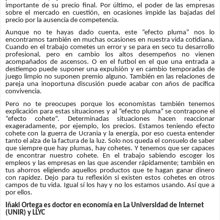
importante de su precio final. Por último, el poder de las empresas
sobre el mercado en cuestión, en ocasiones impide las bajadas del
precio por la ausencia de competencia.
Aunque no te hayas dado cuenta, este “efecto pluma” nos lo
encontramos también en muchas ocasiones en nuestra vida cotidiana.
Cuando en el trabajo cometes un error y se para en seco tu desarrollo
profesional, pero en cambio los altos desempeños no vienen
acompañados de ascensos. O en el futbol en el que una entrada a
destiempo puede suponer una expulsión y en cambio temporadas de
juego limpio no suponen premio alguno. También en las relaciones de
pareja una inoportuna discusión puede acabar con años de pacífica
convivencia.
Pero no te preocupes porque los economistas también tenemos
explicación para estas situaciones y al “efecto pluma” se contrapone el
“efecto cohete”. Determinadas situaciones hacen reaccionar
exageradamente, por ejemplo, los precios. Estamos teniendo efecto
cohete con la guerra de Ucrania y la energía, por eso cuesta entender
tanto el alza de la factura de la luz. Solo nos queda el consuelo de saber
que siempre que hay plumas, hay cohetes. Y tenemos que ser capaces
de encontrar nuestro cohete. En el trabajo sabiendo escoger los
empleos y las empresas en las que ascender rápidamente; también en
tus ahorros eligiendo aquellos productos que te hagan ganar dinero
con rapidez. Dejo para tu reflexión si existen estos cohetes en otros
campos de tu vida. Igual sí los hay y no los estamos usando. Así que a
por ellos.
Iñaki Ortega es doctor en economía en La Universidad de Internet
(UNIR) y LLYC