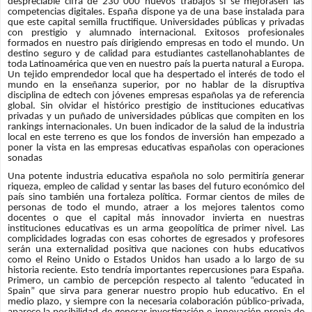
despreciable cifra de 230 000 nuevos trabajos si se mejorasen las
competencias digitales. España dispone ya de una base instalada para
que este capital semilla fructifique. Universidades públicas y privadas
con prestigio y alumnado internacional. Exitosos profesionales
formados en nuestro país dirigiendo empresas en todo el mundo. Un
destino seguro y de calidad para estudiantes castellanohablantes de
toda Latinoamérica que ven en nuestro país la puerta natural a Europa.
Un tejido emprendedor local que ha despertado el interés de todo el
mundo en la enseñanza superior, por no hablar de la disruptiva
disciplina de edtech con jóvenes empresas españolas ya de referencia
global. Sin olvidar el histórico prestigio de instituciones educativas
privadas y un puñado de universidades públicas que compiten en los
rankings internacionales. Un buen indicador de la salud de la industria
local en este terreno es que los fondos de inversión han empezado a
poner la vista en las empresas educativas españolas con operaciones
sonadas
Una potente industria educativa española no solo permitiría generar
riqueza, empleo de calidad y sentar las bases del futuro económico del
país sino también una fortaleza política. Formar cientos de miles de
personas de todo el mundo, atraer a los mejores talentos como
docentes o que el capital más innovador invierta en nuestras
instituciones educativas es un arma geopolítica de primer nivel. Las
complicidades logradas con esas cohortes de egresados y profesores
serán una externalidad positiva que naciones con hubs educativos
como el Reino Unido o Estados Unidos han usado a lo largo de su
historia reciente. Esto tendría importantes repercusiones para España.
Primero, un cambio de percepción respecto al talento “educated in
Spain” que sirva para generar nuestro propio hub educativo. En el
medio plazo, y siempre con la necesaria colaboración público-privada,