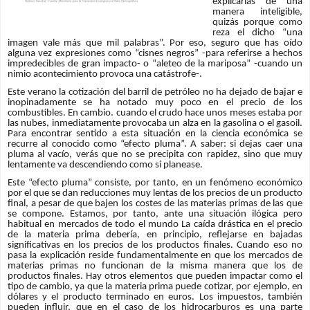
explicarlas de una
manera inteligible,
quizás porque como
reza el dicho “una
imagen vale más que mil palabras”. Por eso, seguro que has oído
alguna vez expresiones como “cisnes negros” -para referirse a hechos
impredecibles de gran impacto- o “aleteo de la mariposa” -cuando un
nimio acontecimiento provoca una catástrofe-.
Este verano la cotización del barril de petróleo no ha dejado de bajar e
inopinadamente se ha notado muy poco en el precio de los
combustibles. En cambio. cuando el crudo hace unos meses estaba por
las nubes, inmediatamente provocaba un alza en la gasolina o el gasoil.
Para encontrar sentido a esta situación en la ciencia económica se
recurre al conocido como “efecto pluma”. A saber: si dejas caer una
pluma al vacío, verás que no se precipita con rapidez, sino que muy
lentamente va descendiendo como si planease.
Este “efecto pluma” consiste, por tanto, en un fenómeno económico
por el que se dan reducciones muy lentas de los precios de un producto
final, a pesar de que bajen los costes de las materias primas de las que
se compone. Estamos, por tanto, ante una situación ilógica pero
habitual en mercados de todo el mundo La caída drástica en el precio
de la materia prima debería, en principio, reflejarse en bajadas
significativas en los precios de los productos finales. Cuando eso no
pasa la explicación reside fundamentalmente en que los mercados de
materias primas no funcionan de la misma manera que los de
productos finales. Hay otros elementos que pueden impactar como el
tipo de cambio, ya que la materia prima puede cotizar, por ejemplo, en
dólares y el producto terminado en euros. Los impuestos, también
pueden influir, que en el caso de los hidrocarburos es una parte