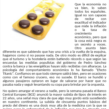
Que la economía no
va bien, lo saben
todos los españoles.
Igual no son capaces
de recitar con
exactitud el indicador
que mide la inflación
o la tasa de
crecimiento
económico, pero que
la cosa está negra es
un secreto a voces.
Otro asunto bien
diferente es que sabiendo que hay una crisis a la vuelta de la esquina,
hagamos como si no pasase nada. De otro modo es difícil de explicar
que el turismo y la hostelería estén batiendo récords o que según las
encuestas las medidas populistas del gobierno de Pedro Sánchez
contra la banca y las energéticas hayan sido recibidas con alharacas. La
psicología del comportamiento económico lo ha llamado “Efecto
Titanic”. Confiamos en que todo siempre saldrá bien, pero en ocasiones
como con el famoso crucero, eso no sucede. El barco se hundió y
algunos pasajeros optaron en lugar de salvarse por hacer que no
pasaba nada y seguir levantando su copa para brindar por la orquesta.
No quiero amargar el verano a nadie, pero la semana pasada el Banco
Central Europeo (BCE) anunció la mayor subida de tipos de interés en
22 años, una señal muy clara de que algo muy gordo está sucediendo
en nuestro continente. La subida de cincuenta puntos básicos del
precio del dinero es una dosis muy alta de la medicina con la que se