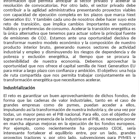
información que permita anticipar al sector privado y acelerar la
resolución de convocatorias. Por otro lado, el sector privado debe
contribuir a la agilidad administrativa presentando proyectos viables
con capacidad de ejecución completa en los plazos que marca Next
Generation EU. Y también cada uno de nosotros debe hacer suyo este
reto de transición, que implica cambios importantes en nuestros
hábitos y preferencias de consumo. Acelerar la transición energética es
la única alternativa que tenemos para actuar sobre la principal fuente
de emisiones de CO2. Estamos ante una oportunidad decisiva de
transformar nuestro modelo económico y la composición de nuestro
producto interior bruto, generando nuevos sectores de actividad
industrial y empleo y disminuyendo los riesgos de dependencia y de
pobreza y exclusión energética, al tiempo que se procura la
sostenibilidad de nuestra economía. Debemos aprovechar la
oportunidad que nos ofrece el capital semilla de Next Generation EU
para mirar a largo plazo con confianza y ambición. El objetivo: una hoja
de ruta compartida que nos permita trabajar conjuntamente en la
transformación energética que necesitamos acelerar.
Industrialización
El reto es garantizar un buen aprovechamiento de dichos fondos, de
forma que las cadenas de valor industriales, tanto en el caso de
grandes empresas como de pymes, puedan acceder a ellos,
impulsando así la transformación de nuestra industria y, de una vez por
todas, un mayor peso en el PIB nacional. Para ello, con el objetivo de
lograr una mayor presencia de la industria en el PIB, es necesario poner
en marcha algunas mejoras en la ejecución de los fondos europeos.
Por ejemplo, como recientemente ha propuesto CEOE, sería
interesante fortalecer el equilibrio entre, por un lado, grandes
proyectos tractores y, por otro lado, subvenciones para PYMES y