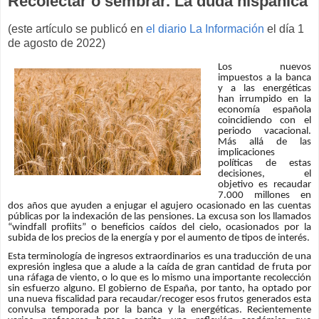
Recolectar o sembrar. La duda hispánica
(este artículo se publicó en
el diario La Información
el día 1
de agosto de 2022)
Los nuevos
impuestos a la banca
y a las energéticas
han irrumpido en la
economía española
coincidiendo con el
periodo vacacional.
Más allá de las
implicaciones
políticas de estas
decisiones, el
objetivo es recaudar
7.000 millones en
dos años que ayuden a enjugar el agujero ocasionado en las cuentas
públicas por la indexación de las pensiones. La excusa son los llamados
“windfall profiits” o beneficios caídos del cielo, ocasionados por la
subida de los precios de la energía y por el aumento de tipos de interés.
Esta terminología de ingresos extraordinarios es una traducción de una
expresión inglesa que a alude a la caída de gran cantidad de fruta por
una ráfaga de viento, o lo que es lo mismo una importante recolección
sin esfuerzo alguno. El gobierno de España, por tanto, ha optado por
una nueva fiscalidad para recaudar/recoger esos frutos generados esta
convulsa temporada por la banca y la energéticas. Recientemente