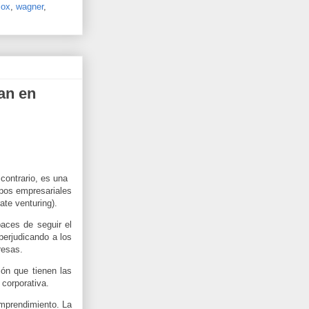
iox
,
wagner
,
an en
contrario, es una
upos empresariales
ate venturing).
aces de seguir el
perjudicando a los
resas.
ión que tienen las
corporativa.
emprendimiento. La