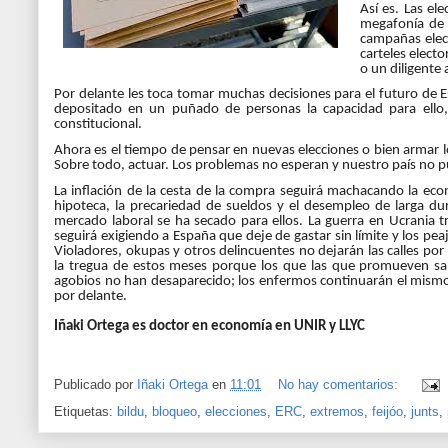
Así es. Las el
megafonía de 
campañas elect
carteles elect
o un diligente
Por delante les toca tomar muchas decisiones para el futuro de E
depositado en un puñado de personas la capacidad para ello,
constitucional.
Ahora es el tiempo de pensar en nuevas elecciones o bien armar 
Sobre todo, actuar. Los problemas no esperan y nuestro país no p
La inflación de la cesta de la compra seguirá machacando la econ
hipoteca, la precariedad de sueldos y el desempleo de larga d
mercado laboral se ha secado para ellos. La guerra en Ucrania t
seguirá exigiendo a España que deje de gastar sin límite y los peaj
Violadores, okupas y otros delincuentes no dejarán las calles po
la tregua de estos meses porque los que las que promueven sab
agobios no han desaparecido; los enfermos continuarán el mismo 
por delante.
Iñaki Ortega es doctor en economía en UNIR y LLYC
Publicado por
Iñaki Ortega
en
11:01
No hay comentarios:
Etiquetas:
bildu
,
bloqueo
,
elecciones
,
ERC
,
extremos
,
feijóo
,
junts
,