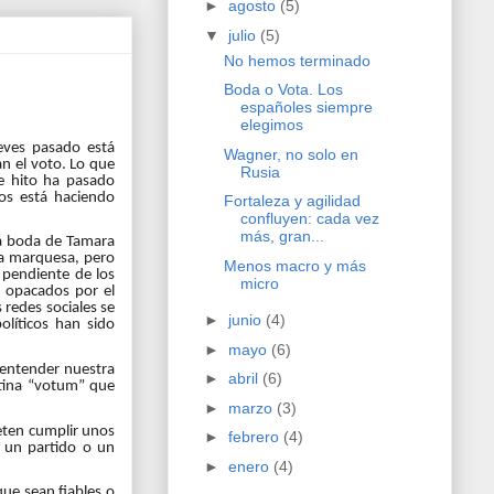
►
agosto
(5)
▼
julio
(5)
No hemos terminado
Boda o Vota. Los
españoles siempre
elegimos
eves pasado está
Wagner, no solo en
an el voto. Lo que
Rusia
e hito ha pasado
os está haciendo
Fortaleza y agilidad
confluyen: cada vez
más, gran...
a
boda
de Tamara
la marquesa, pero
Menos macro y más
 pendiente de los
micro
s opacados por el
s redes sociales se
►
junio
(4)
olíticos han sido
►
mayo
(6)
 entender nuestra
►
abril
(6)
atina “votum” que
►
marzo
(3)
eten cumplir unos
►
febrero
(4)
e un partido o un
►
enero
(4)
ue sean fiables o