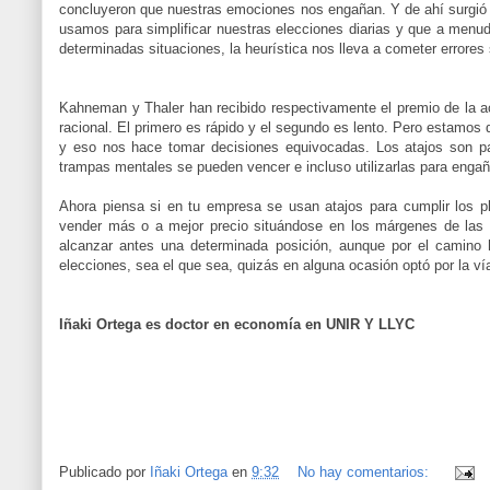
concluyeron que nuestras emociones nos engañan. Y de ahí surgió l
usamos para simplificar nuestras elecciones diarias y que a menu
determinadas situaciones, la heurística nos lleva a cometer error
Kahneman y Thaler han recibido respectivamente el premio de la ac
racional. El primero es rápido y el segundo es lento. Pero estamos
y eso nos hace tomar decisiones equivocadas. Los atajos son par
trampas mentales se pueden vencer e incluso utilizarlas para engañ
Ahora piensa si en tu empresa se usan atajos para cumplir los pl
vender más o a mejor precio situándose en los márgenes de las l
alcanzar antes una determinada posición, aunque por el camino 
elecciones, sea el que sea, quizás en alguna ocasión optó por la vía
Iñaki Ortega es doctor en economía en UNIR Y LLYC
Publicado por
Iñaki Ortega
en
9:32
No hay comentarios: