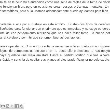
a fe en la heurística entendida como una serie de reglas de la toma de deci
do funcionan bien, pero en ocasiones crean sesgos o trampas mentales. En 
es sistemáticos, pero si la usamos adecuadamente puede ayudarnos para bien.
ademia sueca por su trabajo en este ámbito. Existen dos tipos de cerebros, 
 diseñados para funcionar con el primero que es inmediato y no exige esfuer
te de ese pensamiento reptiliano que nos hace fallar tanto. La buena not
ar al cerebro y permitir que se tomen buenas decisiones.
anes operativos. O si en tu sector a veces se utilizan métodos no riguros
eyes de competencia. Incluso si en tu desarrollo profesional te has apoya
haya quedado una vieja amistad. Hasta el partido político que vas a vota
 rápida y sencilla de ocultar sus planes al electorado. Wagner no solo existe