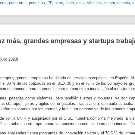
erra
,
nato
,
otan
,
podemos
,
PP
,
psoe
,
putin
,
rusia
,
sánchez
,
sumar
,
ucrania
,
v
vez más, grandes empresas y startups trabaj
julio 2023)
tartups y grandes empresas ha dejado de ser algo excepcional en España. Al 
n el 80 % de las cotizadas en el IBEX 35 y en el 76 % de los 50 mayores gr
ción se conoce como emprendimiento corporativo o innovación abierta (corpor
nes, pesadas como elefantes, pero también fuertes y robustas, ya son cap
las startups, ligeras y ágiles como gacelas. Hasta ahora, ese baile acababa 
veían aplastados por las normas y la cultura corporativa de las grandes emp
gida por la UNIR y auspiciada por el CISE muestra cómo ha mejorado la vis
las sobre las startups: ahora las consideran catalizadoras de la innovación 
sas analizadas tienen programas de innovación abierta y el 70,5 % de intra