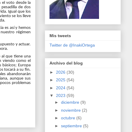
 el voto desde la
pesadilla de dos
ida. Igual que los
iento se los lleve
ida.
ia es así y hemos
 nuestro régimen
Mis tweets
upuesto y actuar.
Twitter de @InakiOrtega
hora.
e al que tiene una
án viendo como el
Archivo del blog
s básicos; Europa
s tocará a su fin.
►
2026
(30)
riales abandonarán
siana, aunque sus
►
2025
(54)
o pocos problemas
►
2024
(54)
▼
2023
(59)
►
diciembre
(9)
►
noviembre
(2)
►
octubre
(6)
►
septiembre
(5)