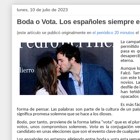
lunes, 10 de julio de 2023
Boda o Vota. Los españoles siempre 
(este artículo se publicó originalmente en
el periódico 20 minutos
el
La campañ
permitido 
pasa es q
desaperci
eterna.
Aunque lo
Falcó. Ta
con este 
novios. L
desfile de 
han teñid
opacados e
Es más fác
forma de pensar. Las palabras son parte de la cultura de un paí
significa promesa solemne que se hace a los dioses.
Boda
, por tanto, proviene de la forma latina “
vota
” que es el pl
votos, unos compromisos solemnes.
Vota
es la conjugación ve
candidato en unas elecciones que son el evento clave de cualquie
Los españoles no estamos eligiendo entre
boda
y
vota
esta seman