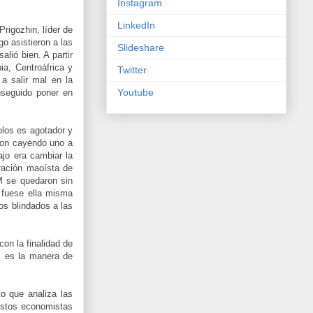
Instagram
LinkedIn
Prigozhin, líder de
o asistieron a las
Slideshare
lió bien. A partir
ia, Centroáfrica y
Twitter
a salir mal en la
Youtube
nseguido poner en
olos es agotador y
eron cayendo uno a
ajo era cambiar la
ración maoísta de
M se quedaron sin
 fuese ella misma
los blindados a las
on la finalidad de
, es la manera de
o que analiza las
estos economistas