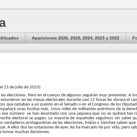
ga
ublicados
Apariciones 2026, 2025, 2024, 2023 y 2022
Fo
el 23 de julio de 2023)
las elecciones. Pero en el cuerpo de algunos seguirán muy presentes. A l
estuvieron en las mesas electorales durante casi 12 horas les durará el ca
os que optaban a un puesto en el Senado o en el Congreso de los Diputados
mpañará unas horitas más. Unos miles de militantes acérrimos de la derech
n ese número- se han levantado con una jaqueca que no se quitará tan r
 noche electoral se pagan. La mayoría de españoles seguimos sin saber q
os verdaderos protagonistas de las elecciones, Feijóo y Sánchez saben que
r. A ellos dos las votaciones de ayer, les ha marcado de por vida, pero sa
ca tomar muchas decisiones.