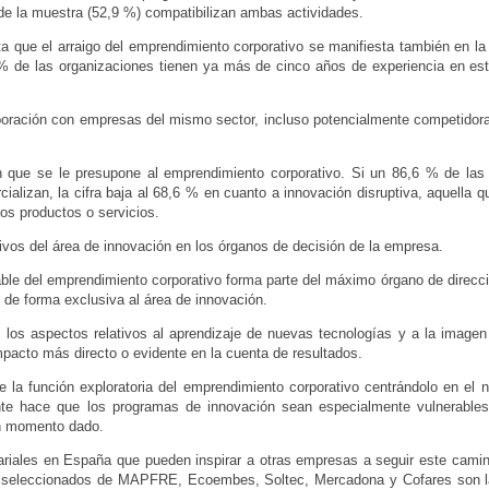
de la muestra (52,9 %) compatibilizan ambas actividades.
a que el arraigo del emprendimiento corporativo se manifiesta también en la
% de las organizaciones tienen ya más de cinco años de experiencia en est
aboración con empresas del mismo sector, incluso potencialmente competidora
n que se le presupone al emprendimiento corporativo. Si un 86,6 % de las 
ializan, la cifra baja al 68,6 % en cuanto a innovación disruptiva, aquella 
os productos o servicios.
ivos del área de innovación en los órganos de decisión de la empresa.
ble del emprendimiento corporativo forma parte del máximo órgano de direcc
 de forma exclusiva al área de innovación.
 los aspectos relativos al aprendizaje de nuevas tecnologías y a la imagen
pacto más directo o evidente en la cuenta de resultados.
ece la función exploratoria del emprendimiento corporativo centrándolo en el n
sente hace que los programas de innovación sean especialmente vulnerable
 un momento dado.
riales en España que pueden inspirar a otras empresas a seguir este camin
s seleccionados de MAPFRE, Ecoembes, Soltec, Mercadona y Cofares son l