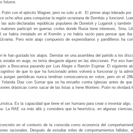
s futuros.
Putin con el ejército Wagner, pero no solo a él. El primer atajo liderado por 
ce ocho años para conquistar la región ucraniana de Dombás y funcionó. Lueg
 las auto declaradas repúblicas populares de Donetsk y Lugansk y también sa
 matones participó en guerras civiles donde Rusia tiene intereses, Siria, Lib
l se había instalado en el Kremlin y no había razón para pensar que iba 
Ucrania. Pero este atajo compuesto de expresidiarios y pandilleros ha co
n le han gustado los atajos. Derrotar en una asamblea del partido a los dísc
os estaba en auge, no tenía desgaste alguno en las elecciones. Por eso fu
rejón a Bescansa pasando por Luis Alegre o Ramón Espinar. El siguiente at
gnitivo de que lo que ha funcionado antes volverá a funcionar (y la admi
las purgas periódicas nunca tendrían consecuencia en votos, pero en el 28
Yolanda Diaz con Sumar que se ha revuelto contra Iglesias antes de que
siones drásticas como sacar de las listas a Irene Montero. Putin no olvidará 
ística. Es la capacidad que tiene el ser humano para crear o inventar algo, c
ma. La RAE va más allá y considera que la heurística, en algunas ciencias
 concreto en el contexto de la conocida como economía del comportamient
ones racionales. Después de estudiar miles de comportamientos fallidos, 