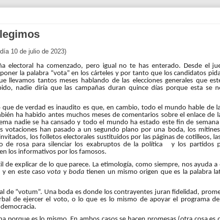
elegimos
 día 10 de julio de 2023)
a electoral ha comenzado, pero igual no te has enterado. Desde el ju
poner la palabra “
vota
” en los cárteles y por tanto que los candidatos pid
ue llevamos tantos meses hablando de las elecciones generales que est
bido, nadie diría que las campañas duran quince días porque esta se n
 que de verdad es inaudito es que, en cambio, todo el mundo hable de l
mbién ha habido antes muchos meses de comentarios sobre el enlace de 
tema nadie se ha cansado y todo el mundo ha estado este fin de semana
as votaciones han pasado a un segundo plano por una
boda
, los mítine
invitados, los folletos electorales sustituidos por las páginas de cotilleos, la
o de rosa para silenciar los exabruptos de la política y los partidos p
n los informativos por los famosos.
il de explicar de lo que parece. La etimología, como siempre, nos ayuda a
s y en este caso
vota
y
boda
tienen un mismo origen que es la palabra l
ural de ”votum”. Una
boda
es donde los contrayentes juran fidelidad, prom
rbal de ejercer el voto, o lo que es lo mismo de apoyar el programa d
r democracia.
a porque es lo mismo. En ambos casos se hacen promesas (otra cosa es q