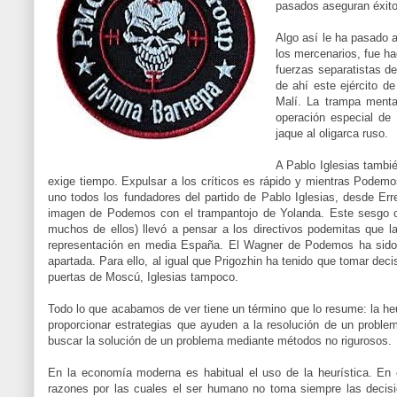
pasados aseguran éxito
Algo así le ha pasado a 
los mercenarios, fue ha
fuerzas separatistas de
de ahí este ejército de
Malí. La trampa menta
operación especial de 
jaque al oligarca ruso.
A Pablo Iglesias tambié
exige tiempo. Expulsar a los críticos es rápido y mientras Podem
uno todos los fundadores del partido de Pablo Iglesias, desde Er
imagen de Podemos con el trampantojo de Yolanda. Este sesgo co
muchos de ellos) llevó a pensar a los directivos podemitas que 
representación en media España. El Wagner de Podemos ha sido 
apartada. Para ello, al igual que Prigozhin ha tenido que tomar deci
puertas de Moscú, Iglesias tampoco.
Todo lo que acabamos de ver tiene un término que lo resume: la heur
proporcionar estrategias que ayuden a la resolución de un proble
buscar la solución de un problema mediante métodos no rigurosos.
En la economía moderna es habitual el uso de la heurística. En
razones por las cuales el ser humano no toma siempre las decisi