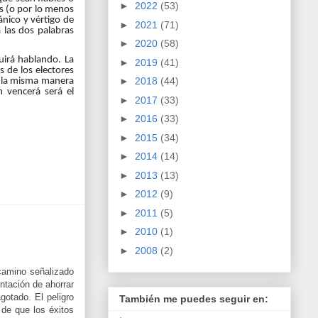
►
2022
(53)
es (o por lo menos
ánico y vértigo de
►
2021
(71)
 las dos palabras
►
2020
(58)
uirá hablando. La
►
2019
(41)
s de los electores
►
2018
(44)
de la misma manera
n vencerá será el
►
2017
(33)
►
2016
(33)
►
2015
(34)
►
2014
(14)
►
2013
(13)
►
2012
(9)
►
2011
(5)
►
2010
(1)
►
2008
(2)
 camino señalizado
entación de ahorrar
gotado. El peligro
También me puedes seguir en:
de que los éxitos