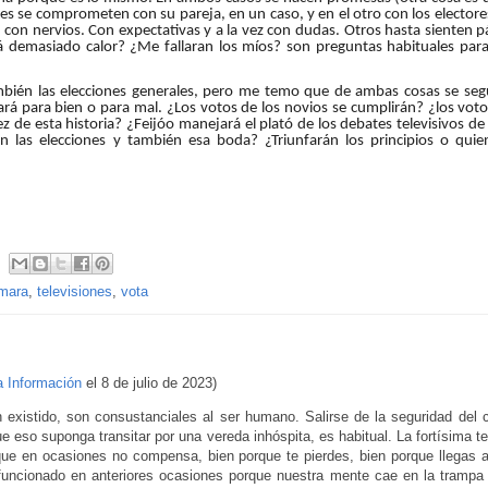
nes se comprometen con su pareja, en un caso, y en el otro con los elector
n con nervios. Con expectativas y a la vez con dudas. Otros hasta sienten p
á demasiado calor? ¿Me fallaran los míos? son preguntas habituales para
también las elecciones generales, pero me temo que de ambas cosas se seg
ará para bien o para mal. ¿Los votos de los novios se cumplirán? ¿los voto
ez de esta historia? ¿Feijóo manejará el plató de los debates televisivos 
án las elecciones y también esa
boda
? ¿Triunfarán los principios o quie
mara
,
televisiones
,
vota
a Información
el 8 de julio de 2023)
 existido, son consustanciales al ser humano. Salirse de la seguridad del
ue eso suponga transitar por una vereda inhóspita, es habitual. La fortísima t
ue en ocasiones no compensa, bien porque te pierdes, bien porque llegas a
funcionado en anteriores ocasiones porque nuestra mente cae en la trampa 