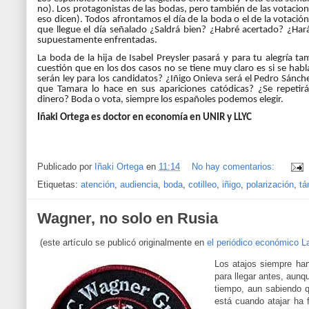
no). Los protagonistas de las
bodas
, pero también de las votacio
eso dicen). Todos afrontamos el día de la
boda
o el de la votació
que llegue el día señalado ¿Saldrá bien? ¿Habré acertado? ¿Har
supuestamente enfrentadas.
La
boda
de la hija de Isabel Preysler pasará y para tu alegría 
cuestión que en los dos casos no se tiene muy claro es si se habl
serán ley para los candidatos? ¿Iñigo Onieva será el Pedro Sánch
que Tamara lo hace en sus apariciones catódicas? ¿Se repetir
dinero?
Boda
o
vota
, siempre los españoles podemos elegir.
Iñaki Ortega es doctor en economía en UNIR y LLYC
Publicado por
Iñaki Ortega
en
11:14
No hay comentarios:
Etiquetas:
atención
,
audiencia
,
boda
,
cotilleo
,
iñigo
,
polarización
,
tá
Wagner, no solo en Rusia
(este artículo se publicó originalmente en
el periódico económico L
Los atajos siempre han
para llegar antes, aunq
tiempo, aun sabiendo q
está cuando atajar ha 