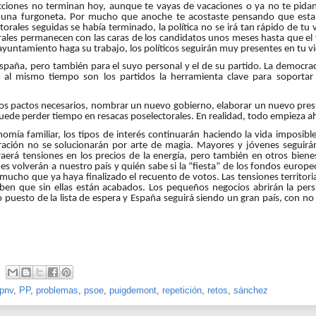
ecciones no terminan hoy, aunque te vayas de vacaciones o ya no te pidan
una furgoneta. Por mucho que anoche te acostaste pensando que esta 
orales seguidas se había terminado, la política no se irá tan rápido de tu v
orales permanecen con las caras de los candidatos unos meses hasta que el v
 ayuntamiento haga su trabajo, los políticos seguirán muy presentes en tu v
spaña, pero también para el suyo personal y el de su partido. La democrac
 al mismo tiempo son los partidos la herramienta clave para soportar
los pactos necesarios, nombrar un nuevo gobierno, elaborar un nuevo pres
uede perder tiempo en resacas poselectorales. En realidad, todo empieza a
omía familiar, los tipos de interés continuarán haciendo la vida imposibl
uración no se solucionarán por arte de magia. Mayores y jóvenes seguir
raerá tensiones en los precios de la energía, pero también en otros biene
es volverán a nuestro país y quién sabe si la “fiesta” de los fondos europeo
r mucho que ya haya finalizado el recuento de votos. Las tensiones territo
en que sin ellas están acabados. Los pequeños negocios abrirán la per
puesto de la lista de espera y España seguirá siendo un gran país, con n
pnv
,
PP
,
problemas
,
psoe
,
puigdemont
,
repetición
,
retos
,
sánchez