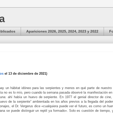
ga
ublicados
Apariciones 2026, 2025, 2024, 2023 y 2022
Fo
tos
el 13 de diciembre de 2021)
hay un hábitat idóneo para las serpientes y menos en qué parte de nuestro 
gía no es lo mío, pero cuando la semana pasada observé la manifestación en 
una: ahí había un huevo de serpiente. En 1977 el genial director de cine
huevo de la serpiente” ambientada en los años previos a la llegada del poder
onajes, el Dr. Vergerus dice «cualquiera puede ver el futuro, es como un hue
ana se puede distinguir un reptil ya formado». Solo es cuestión de tiempo, 