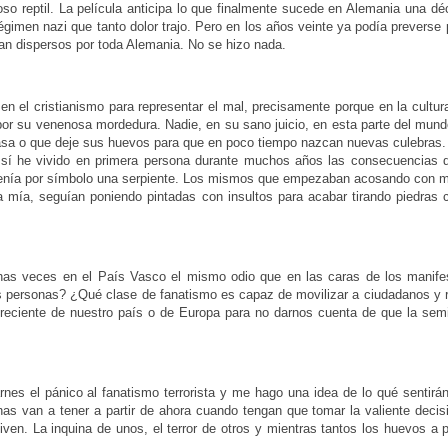
groso reptil. La película anticipa lo que finalmente sucede en Alemania una 
égimen nazi que tanto dolor trajo. Pero en los años veinte ya podía preverse
ban dispersos por toda Alemania. No se hizo nada.
en el cristianismo para representar el mal, precisamente porque en la cultura
por su venenosa mordedura. Nadie, en su sano juicio, en esta parte del mun
asa o que deje sus huevos para que en poco tiempo nazcan nuevas culebras.
o sí he vivido en primera persona durante muchos años las consecuencias d
tenía por símbolo una serpiente. Los mismos que empezaban acosando con m
a mía, seguían poniendo pintadas con insultos para acabar tirando piedras 
has veces en el País Vasco el mismo odio que en las caras de los manife
as personas? ¿Qué clase de fanatismo es capaz de movilizar a ciudadanos y 
eciente de nuestro país o de Europa para no darnos cuenta de que la semil
nes el pánico al fanatismo terrorista y me hago una idea de lo qué sentir
as van a tener a partir de ahora cuando tengan que tomar la valiente decis
iven. La inquina de unos, el terror de otros y mientras tantos los huevos a