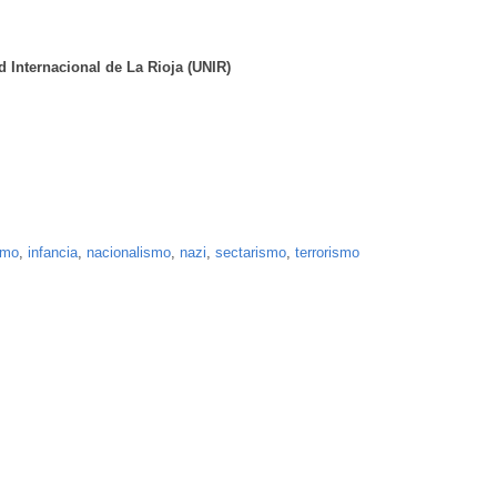
d Internacional de La Rioja (UNIR)
smo
,
infancia
,
nacionalismo
,
nazi
,
sectarismo
,
terrorismo