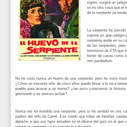
zigoto, surgirá un peli
no es otra cosa que el r
de la serpiente ya esta
La serpiente ha servido 
supone un gran peligro 
serpiente anide en su c
de las serpientes, per
terrorismo de ETA que 
frente de casas como l
mm parabellum.
No he visto nunca un huevo de una serpiente, pero he visto muc
¿Cómo un inocente niño de cinco años puede llevar a la ira a tant
pueblo para acosar a un menor? ¿tan poco conocemos la historia r
germinado y es preciso actuar?
Nunca me ha mordido una serpiente, pero sí he sentido en mis car
padres del niño de Canet. Ese miedo que miles de familias catalan
derecho a que sus hijos estudien en el idioma del país en el que v
porque la serpiente ya ha crecido lo suficiente.