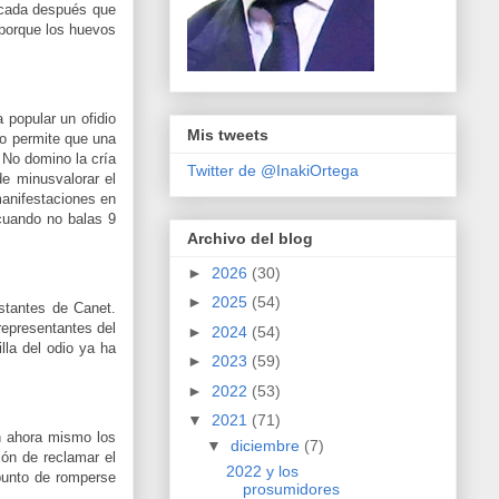
década después que
 porque los huevos
 popular un ofidio
Mis tweets
do permite que una
 No domino la cría
Twitter de @InakiOrtega
e minusvalorar el
anifestaciones en
cuando no balas 9
Archivo del blog
►
2026
(30)
►
2025
(54)
stantes de Canet.
representantes del
►
2024
(54)
la del odio ya ha
►
2023
(59)
►
2022
(53)
▼
2021
(71)
án ahora mismo los
▼
diciembre
(7)
ión de reclamar el
2022 y los
 punto de romperse
prosumidores