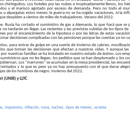
os chiringuitos. Los hoteles por las nubes e inopinadamente llenos, los hie
ados y el marisco agotado por exceso de demanda. Pero no todo el mu
s o alpargatas estos meses: la guerra no se ha cogido vacaciones, ni la inf
 que despiden a cientos de miles de trabajadores. Verano del 2022.
e. Rusia ha cortado el suministro de gas a Alemania, lo que hará que se
 no tardarán en llegar. Las recientes y las previstas subidas de los tipos de 
mes por el encarecimiento de la hipoteca o por las letras de estas vacaci
tomar decisiones complicadas con las pensiones porque las cuentas ya no c
toños, para entrar de golpe en una suerte de invierno de cabreo, movilizacio
 los que toman las decisiones que afectan a nuestras vidas. Y aunque las
ión por nuestras familias se ha instalado en nuestro estado de ánimo. Los e
suministros que no les llegan, los pedidos que se han desplomado y los co
 gobiernan. Los “marrones” se acumulan en la mesa presidencial, las encuest
 enfrentados y lo que es peor ya no hay presupuesto con el que darse alegr
rajes de los hombres de negro. Invierno del 2022.
et (UNIR) y LLYC
as
,
impuestos
,
inflación
,
rusia
,
sachez
,
tipos de interes
,
ucrania