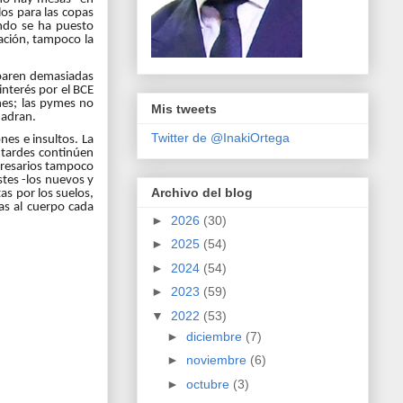
los para las copas
ndo se ha puesto
lación, tampoco la
 paren demasiadas
interés por el BCE
ones; las pymes no
Mis tweets
uadran.
Twitter de @InakiOrtega
nes e insultos. La
 tardes continúen
mpresarios tampoco
stes -los nuevos y
Archivo del blog
as por los suelos,
ías al cuerpo cada
►
2026
(30)
►
2025
(54)
►
2024
(54)
►
2023
(59)
▼
2022
(53)
►
diciembre
(7)
►
noviembre
(6)
►
octubre
(3)