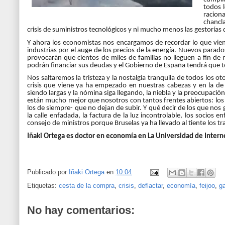
todos l
racion
chancla
crisis de suministros tecnológicos y ni mucho menos las gestorías
Y ahora los economistas nos encargamos de recordar lo que vien
industrias por el auge de los precios de la energía. Nuevos parados
provocarán que cientos de miles de familias no lleguen a fin de 
podrán financiar sus deudas y el Gobierno de España tendrá que 
Nos saltaremos la tristeza y la nostalgia tranquila de todos los o
crisis que viene ya ha empezado en nuestras cabezas y en la de
siendo largas y la nómina siga llegando, la niebla y la preocupac
están mucho mejor que nosotros con tantos frentes abiertos: los 
los de siempre- que no dejan de subir. Y qué decir de los que nos
la calle enfadada, la factura de la luz incontrolable, los socios
consejo de ministros porque Bruselas ya ha llevado al tiente los t
Iñaki Ortega es doctor en economía en La Universidad de Intern
Publicado por
Iñaki Ortega
en
10:04
Etiquetas:
cesta de la compra
,
crisis
,
deflactar
,
economía
,
feijoo
,
g
No hay comentarios: