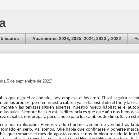
ga
ublicados
Apariciones 2026, 2025, 2024, 2023 y 2022
Fo
 día 5 de septiembre de 2022)
l lo que diga el calendario, hoy empieza el invierno. El sol seguirá cale
n en los árboles, pero en nuestra cabeza ya se ha instalado el frío y la os
 monte y las terrazas siguen abiertas, nuestro nuevo hábitat es el autobú
 o las aulas. Siempre ha sido así, la diferencia es que este año nos hemos sa
eza es sabia, nos prepara poco a poco para los cambios de clima. Salvo este
iene una explicación. Hemos vivido el primer verano de verdad tras la 
tomado en serio. Así somos. Que había que confinarse y ponerse mascari
bía que tomarse el mes de agosto como si nos hubiera tocado la loterí
o. Las playas a reventar, colas hasta en el Himalaya -literal-, carteles de