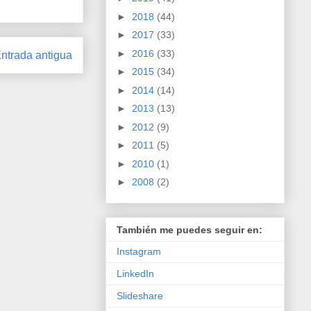
►
2018
(44)
►
2017
(33)
►
2016
(33)
ntrada antigua
►
2015
(34)
►
2014
(14)
►
2013
(13)
►
2012
(9)
►
2011
(5)
►
2010
(1)
►
2008
(2)
También me puedes seguir en:
Instagram
LinkedIn
Slideshare