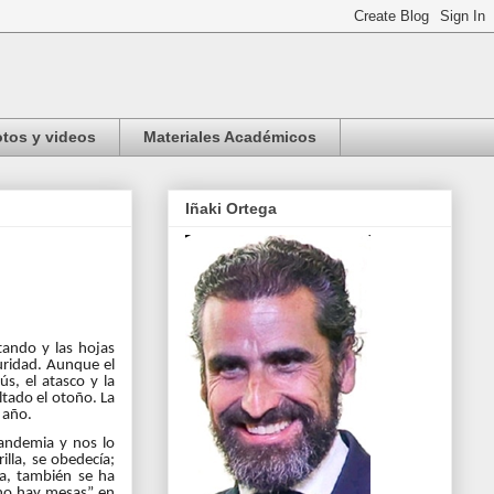
tos y videos
Materiales Académicos
Iñaki Ortega
ntando y las hojas
curidad. Aunque el
s, el atasco y la
ltado el otoño. La
 año.
pandemia y nos lo
lla, se obedecía;
a, también se ha
 “no hay mesas” en