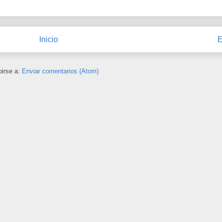
Inicio
E
birse a:
Enviar comentarios (Atom)