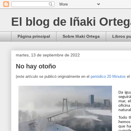
El blog de Iñaki Orte
Página principal
Sobre Iñaki Ortega
Libros p
martes, 13 de septiembre de 2022
No hay otoño
(este artículo se publicó originalmente en el
periódico 20 Minutos
el
Da igua
seguirá
mar, el
oficina
natural
Todo t
hemos 
que ha
cumplid