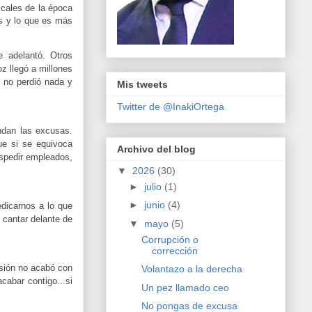
icales de la época
as y lo que es más
e adelantó. Otros
oz llegó a millones
 no perdió nada y
Mis tweets
Twitter de @InakiOrtega
ndan las excusas.
ue si se equivoca
Archivo del blog
espedir empleados,
▼
2026
(30)
►
julio
(1)
►
junio
(4)
edicarnos a lo que
 cantar delante de
▼
mayo
(5)
Corrupción o
corrección
isión no acabó con
Volantazo a la derecha
cabar contigo...si
Un pez llamado ceo
No pongas de excusa