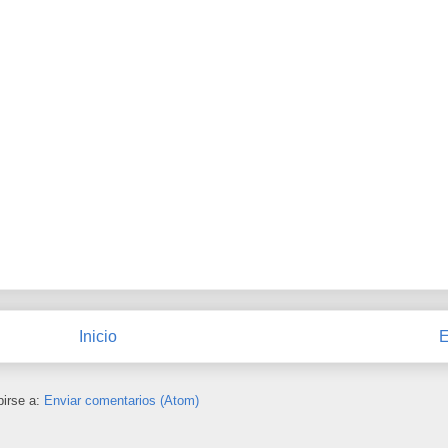
Inicio
E
birse a:
Enviar comentarios (Atom)