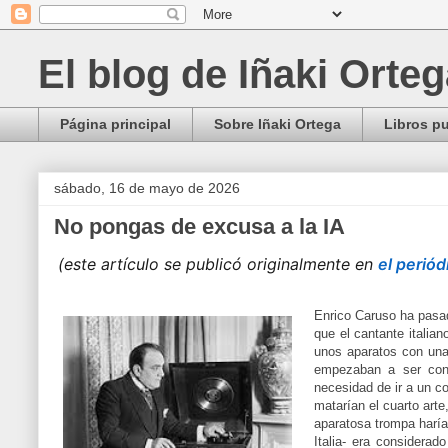
El blog de Iñaki Orte
Página principal
Sobre Iñaki Ortega
Libros p
sábado, 16 de mayo de 2026
No pongas de excusa a la IA
(este artículo se publicó originalmente en
el perió
Enrico Caruso ha pasado
que el cantante italian
unos aparatos con una
empezaban a ser cono
necesidad de ir a un c
matarían el cuarto art
aparatosa trompa harí
Italia- era consider