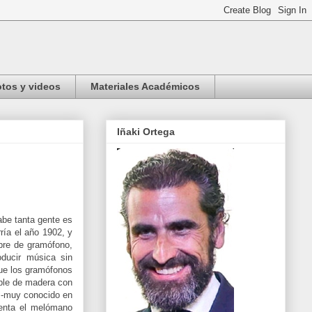
tos y videos
Materiales Académicos
Iñaki Ortega
abe tanta gente es
ría el año 1902, y
bre de gramófono,
ducir música sin
que los gramófonos
eble de madera con
 -muy conocido en
uenta el melómano