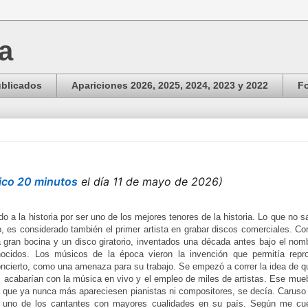
ga
ublicados
Apariciones 2026, 2025, 2024, 2023 y 2022
Fo
dico 20 minutos
el día 11 de mayo de 2026)
 a la historia por ser uno de los mejores tenores de la historia. Lo que no s
o, es considerado también el primer artista en grabar discos comerciales. Cor
 gran bocina y un disco giratorio, inventados una década antes bajo el nom
cidos. Los músicos de la época vieron la invención que permitía repro
oncierto, como una amenaza para su trabajo. Se empezó a correr la idea de 
e, acabarían con la música en vivo y el empleo de miles de artistas. Ese mu
a que ya nunca más apareciesen pianistas ni compositores, se decía. Caruso
ado uno de los cantantes con mayores cualidades en su país. Según me c