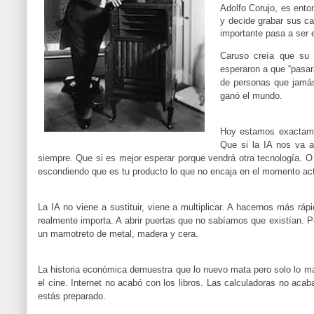
Adolfo Corujo, es ento
y decide grabar sus ca
importante pasa a ser e
Caruso creía que su t
esperaron a que “pasara
de personas que jamás
ganó el mundo.
Hoy estamos exactamen
Que si la IA nos va a
siempre. Que si es mejor esperar porque vendrá otra tecnología. O
escondiendo que es tu producto lo que no encaja en el momento act
La IA no viene a sustituir, viene a multiplicar. A hacernos más rá
realmente importa. A abrir puertas que no sabíamos que existían. P
un mamotreto de metal, madera y cera.
La historia económica demuestra que lo nuevo mata pero solo lo mal
el cine. Internet no acabó con los libros. Las calculadoras no aca
estás preparado.