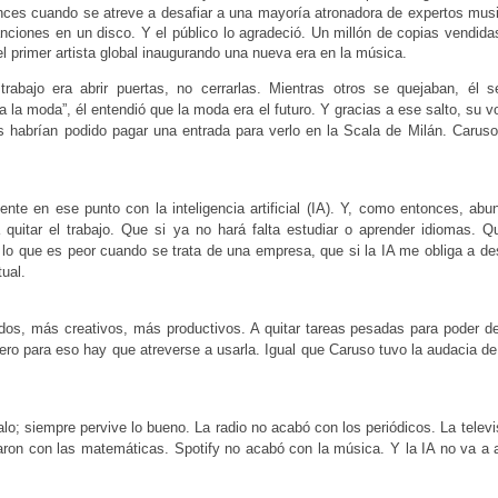
nces cuando se atreve a desafiar a una mayoría atronadora de expertos mus
nciones en un disco. Y el público lo agradeció. Un millón de copias vendid
l primer artista global inaugurando una nueva era en la música.
rabajo era abrir puertas, no cerrarlas. Mientras otros se quejaban, él s
 la moda”, él entendió que la moda era el futuro. Y gracias a ese salto, su v
 habrían podido pagar una entrada para verlo en la Scala de Milán. Caruso
te en ese punto con la inteligencia artificial (IA). Y, como entonces, abu
 quitar el trabajo. Que si ya no hará falta estudiar o aprender idiomas. Q
 lo que es peor cuando se trata de una empresa, que si la IA me obliga a d
ual.
pidos, más creativos, más productivos. A quitar tareas pesadas para poder d
ero para eso hay que atreverse a usarla. Igual que Caruso tuvo la audacia de
o; siempre pervive lo bueno. La radio no acabó con los periódicos. La telev
baron con las matemáticas. Spotify no acabó con la música. Y la IA no va a a