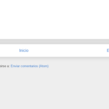
Inicio
E
birse a:
Enviar comentarios (Atom)