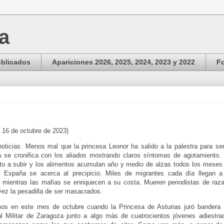
ga
ublicados
Apariciones 2026, 2025, 2024, 2023 y 2022
Fo
l 16 de octubre de 2023)
oticias. Menos mal que la princesa Leonor ha salido a la palestra para ser
a se cronifica con los aliados mostrando claros síntomas de agotamiento. 
to a subir y los alimentos acumulan año y medio de alzas todos los meses 
n España se acerca al precipicio. Miles de migrantes cada día llegan a
 mientras las mafias se enriquecen a su costa. Mueren periodistas de raza
 vez la pesadilla de ser masacrados.
s en este mes de octubre cuando la Princesa de Asturias juró bandera e
 Militar de Zaragoza junto a algo más de cuatrocientos jóvenes adiestra