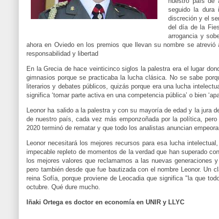
nuestro país de
seguido la dura 
discreción y el s
del día de la Fie
arrogancia y sobe
ahora en Oviedo en los premios que llevan su nombre se atrevió a
responsabilidad y libertad
En la Grecia de hace veinticinco siglos la palestra era el lugar d
gimnasios porque se practicaba la lucha clásica. No se sabe porq
literarios y debates públicos, quizás porque era una lucha intelectua
significa ‘tomar parte activa en una competencia pública’ o bien ‘ap
Leonor ha salido a la palestra y con su mayoría de edad y la jura de
de nuestro país, cada vez más emponzoñada por la política, pero
2020 terminó de rematar y que todo los analistas anuncian empeora
Leonor necesitará los mejores recursos para esa lucha intelectual
impecable repleto de momentos de la verdad que han superado con 
los mejores valores que reclamamos a las nuevas generaciones y e
pero también desde que fue bautizada con el nombre Leonor. Un cl
reina Sofía, porque proviene de Leocadia que significa "la que t
octubre. Qué dure mucho.
Iñaki Ortega es doctor en economía en UNIR y LLYC