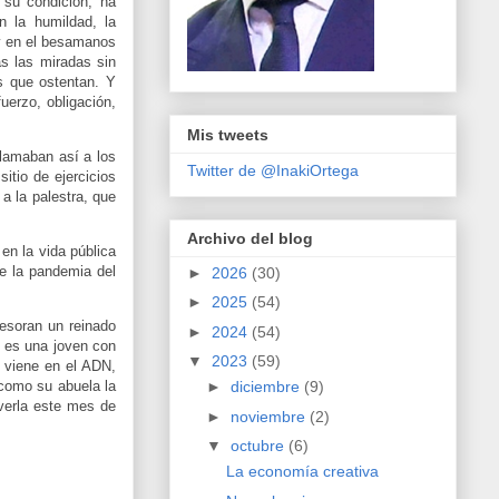
su condición, ha
n la humildad, la
 y en el besamanos
as las miradas sin
as que ostentan. Y
uerzo, obligación,
Mis tweets
llamaban así a los
Twitter de @InakiOrtega
itio de ejercicios
 a la palestra, que
Archivo del blog
 en la vida pública
e la pandemia del
►
2026
(30)
►
2025
(54)
tesoran un reinado
►
2024
(54)
e es una joven con
▼
2023
(59)
 viene en el ADN,
 como su abuela la
►
diciembre
(9)
 verla este mes de
►
noviembre
(2)
▼
octubre
(6)
La economía creativa