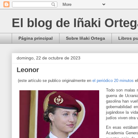
El blog de Iñaki Orte
Página principal
Sobre Iñaki Ortega
Libros p
domingo, 22 de octubre de 2023
Leonor
(este artículo se publico originalmente en
el periódico 20 minutos
e
Todo son malas n
guerra de Ucrani
gasolina han vuel
gobernabilidad e
jugándose la vida
judíos viven otra
En esas estábamo
Academia General