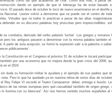
 amenazas como las que acabamos de citar. Como una más, a pesar de 
instrucción dando un ejemplo de que el liderazgo ha de estar basado e
ervicio. El pasado doce de octubre le tocó de nuevo examinarse en el desfile
sta Nacional. Leonor volvió a demostrar que se puede ser el centro de tod
rbia. Virtudes que no todos lo practican a pesar de las altas magistratur
 defender en su discurso palabras hoy proscritas pero imprescindibles: esf
onde se combatía, derivado del verbo
palaíein
‘luchar’. Los griegos y romanos 
ué pero los antiguos pasaron a denominar con la misma palabra también el s
l. A partir de esta acepción, se formó la expresión salir a la palestra o saltar
arecer públicamente’.
 la Constitución en el Congreso el próximo 31 de octubre le tocará participar
 también por una economía que no mejora desde la gran crisis del 2008, qu
rá en el 2024.
, sin duda su formación militar le ayudará y el ejemplo de sus padres que a
nota. Pero lo que ha quedado ya en nuestra retina de estos días de octubr
l Rey Felipe VI recordó el Teatro Campoamor: deber, entrega e ilusión. Le
ásico de las reinas europeas pero qué casualidad también de origen griego,
odo lo ilumina con su blancura". Así nos hemos sentido muchos españoles al