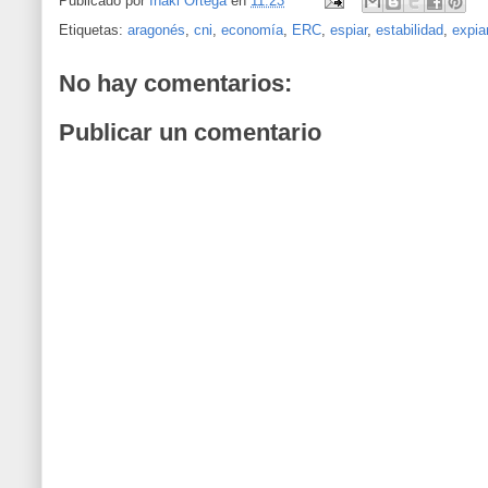
Publicado por
Iñaki Ortega
en
11:23
Etiquetas:
aragonés
,
cni
,
economía
,
ERC
,
espiar
,
estabilidad
,
expia
No hay comentarios:
Publicar un comentario