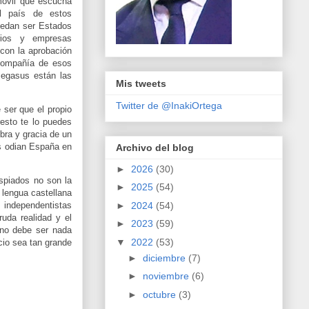
 móvil que escucha
l país de estos
uedan ser Estados
rios y empresas
 con la aprobación
 compañía de esos
Pegasus están las
Mis tweets
Twitter de @InakiOrtega
 ser que el propio
resto te lo puedes
bra y gracia de un
s odian España en
Archivo del blog
►
2026
(30)
spiados no son la
►
2025
(54)
 lengua castellana
 independentistas
►
2024
(54)
uda realidad y el
►
2023
(59)
 no debe ser nada
▼
2022
(53)
cio sea tan grande
►
diciembre
(7)
►
noviembre
(6)
►
octubre
(3)