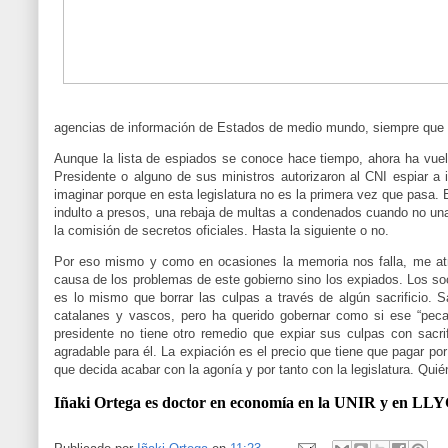
agencias de información de Estados de medio mundo, siempre que se
Aunque la lista de espiados se conoce hace tiempo, ahora ha vuel
Presidente o alguno de sus ministros autorizaron al CNI espiar a
imaginar porque en esta legislatura no es la primera vez que pasa. 
indulto a presos, una rebaja de multas a condenados cuando no un
la comisión de secretos oficiales. Hasta la siguiente o no.
Por eso mismo y como en ocasiones la memoria nos falla, me atr
causa de los problemas de este gobierno sino los expiados. Los so
es lo mismo que borrar las culpas a través de algún sacrificio.
catalanes y vascos, pero ha querido gobernar como si ese “pecad
presidente no tiene otro remedio que expiar sus culpas con sacr
agradable para él. La expiación es el precio que tiene que pagar po
que decida acabar con la agonía y por tanto con la legislatura. Qui
Iñaki Ortega es doctor en economía en la UNIR y en LL