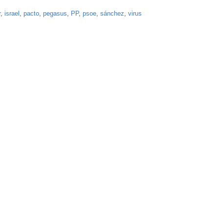
r
,
israel
,
pacto
,
pegasus
,
PP
,
psoe
,
sánchez
,
virus