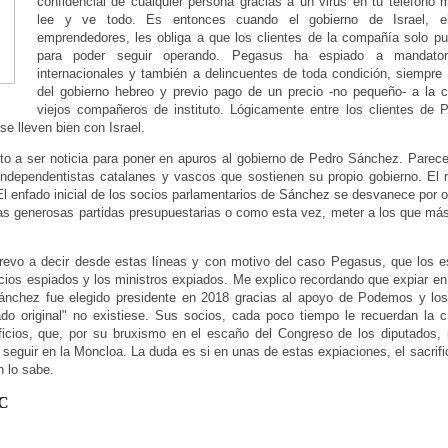
confidencial de cualquier persona gracias a un virus en tu teléfono
lee y ve todo. Es entonces cuando el gobierno de Israel, e
emprendedores, les obliga a que los clientes de la compañía solo p
para poder seguir operando. Pegasus ha espiado a mandato
internacionales y también a delincuentes de toda condición, siempre
del gobierno hebreo y previo pago de un precio -no pequeño- a la
viejos compañeros de instituto. Lógicamente entre los clientes de 
 lleven bien con Israel.
to a ser noticia para poner en apuros al gobierno de Pedro Sánchez. Parece
 independentistas catalanes y vascos que sostienen su propio gobierno. El 
El enfado inicial de los socios parlamentarios de Sánchez se desvanece por o
as generosas partidas presupuestarias o como esta vez, meter a los que má
evo a decir desde estas líneas y con motivo del caso Pegasus, que los e
cios espiados y los ministros expiados. Me explico recordando que expiar en
 Sánchez fue elegido presidente en 2018 gracias al apoyo de Podemos y los
o original" no existiese. Sus socios, cada poco tiempo le recuerdan la cr
ificios, que, por su bruxismo en el escaño del Congreso de los diputados,
r seguir en la Moncloa. La duda es si en unas de estas expiaciones, el sacrifi
én lo sabe.
YC