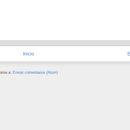
Inicio
E
birse a:
Enviar comentarios (Atom)