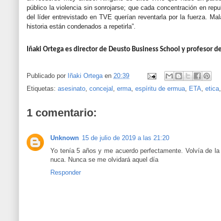
público la violencia sin sonrojarse; que cada concentración en rep
del líder entrevistado en TVE querían reventarla por la fuerza. M
historia están condenados a repetirla”.
Iñaki Ortega es director de Deusto Business School y profesor d
Publicado por
Iñaki Ortega
en
20:39
Etiquetas:
asesinato
,
concejal
,
erma
,
espíritu de ermua
,
ETA
,
etica
1 comentario:
Unknown
15 de julio de 2019 a las 21:20
Yo tenía 5 años y me acuerdo perfectamente. Volvía de la
nuca. Nunca se me olvidará aquel día
Responder