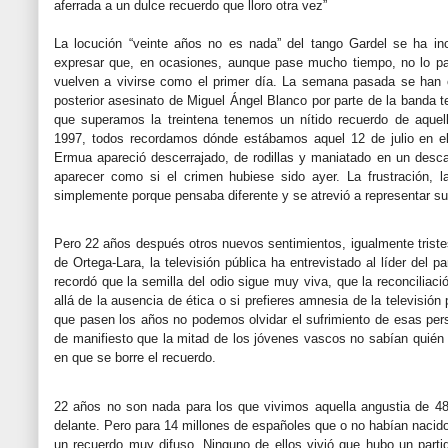
aferrada a un dulce recuerdo que lloro otra vez”
La locución “veinte años no es nada” del tango Gardel se ha in
expresar que, en ocasiones, aunque pase mucho tiempo, no lo pa
vuelven a vivirse como el primer día. La semana pasada se han 
posterior asesinato de Miguel Ángel Blanco por parte de la banda t
que superamos la treintena tenemos un nítido recuerdo de aquello
1997, todos recordamos dónde estábamos aquel 12 de julio en el
Ermua apareció descerrajado, de rodillas y maniatado en un des
aparecer como si el crimen hubiese sido ayer. La frustración, 
simplemente porque pensaba diferente y se atrevió a representar 
Pero 22 años después otros nuevos sentimientos, igualmente triste
de Ortega-Lara, la televisión pública ha entrevistado al líder del 
recordó que la semilla del odio sigue muy viva, que la reconciliac
allá de la ausencia de ética o si prefieres amnesia de la televisi
que pasen los años no podemos olvidar el sufrimiento de esas per
de manifiesto que la mitad de los jóvenes vascos no sabían quién
en que se borre el recuerdo.
22 años no son nada para los que vivimos aquella angustia de 48
delante. Pero para 14 millones de españoles que o no habían nacido
un recuerdo muy difuso. Ninguno de ellos vivió que hubo un partid