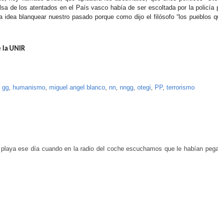
ulsa de los atentados en el País vasco había de ser escoltada por la policía
ala idea blanquear nuestro pasado porque como dijo el filósofo “los pueblos
e la UNIR
,
gg
,
humanismo
,
miguel angel blanco
,
nn
,
nngg
,
otegi
,
PP
,
terrorismo
 playa ese día cuando en la radio del coche escuchamos que le habían pega