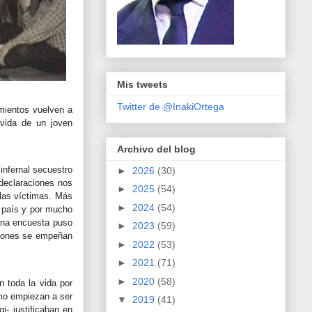
Mis tweets
Twitter de @InakiOrtega
mientos vuelven a
 vida de un joven
Archivo del blog
infernal secuestro
►
2026
(30)
 declaraciones nos
►
2025
(54)
 las víctimas. Más
►
2024
(54)
o país y por mucho
una encuesta puso
►
2023
(59)
uciones se empeñan
►
2022
(53)
►
2021
(71)
►
2020
(58)
 toda la vida por
smo empiezan a ser
▼
2019
(41)
i- justificaban en