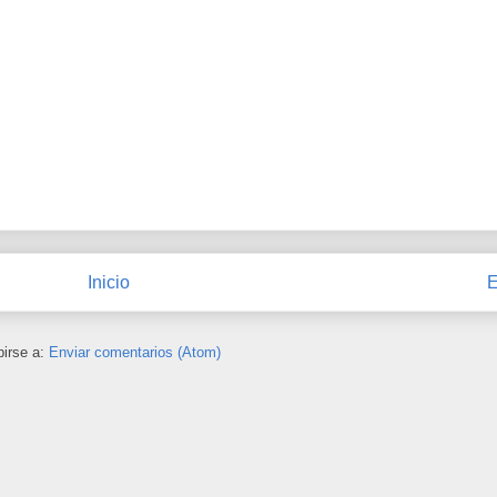
Inicio
E
birse a:
Enviar comentarios (Atom)