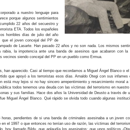
corporado a nuestro lenguaje para
rece porque algunos sentimientos
cumplido 22 años del secuestro y
errorista ETA. Todos los españoles
s horribles días de julio del año
 que el joven concejal del PP de
campado de Lasarte. Han pasado 22 años y no son nada. Los mismos senti
la rabia, la impotencia ante una banda de asesinos que acabaron con la
sus vecinos siendo concejal del PP en un pueblo como Ermua.
s, han aparecido. Casi al tiempo que recordamos a Miguel Ángel Blanco o el 
partido que apoyó a los terroristas esos días. Arnaldo Otegi con sus infames
ión está muy lejos si no hay sincero arrepentimiento y resarcimiento moral a
ón pública todos tenemos una deuda con las víctimas del terrorismo en nuestr
sonas y sus familias. Hace dos años la Universidad de Deusto a través de 
 fue Miguel Ángel Blanco. Qué rápido se olvida todo cuando algunas instit
 horas, pendientes de si una banda de criminales asesinaba a un joven con
 en el 1997 o que entonces no tenían uso de razón, las víctimas del terrori
o, hoy llamado Bildu, que aplaudía los asesinatos; que unos políticos -Oteg