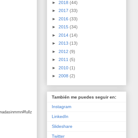
►
2018
(44)
►
2017
(33)
►
2016
(33)
►
2015
(34)
►
2014
(14)
►
2013
(13)
►
2012
(9)
►
2011
(5)
►
2010
(1)
►
2008
(2)
También me puedes seguir en:
Instagram
anadasinmmn#fullz
LinkedIn
Slideshare
Twitter