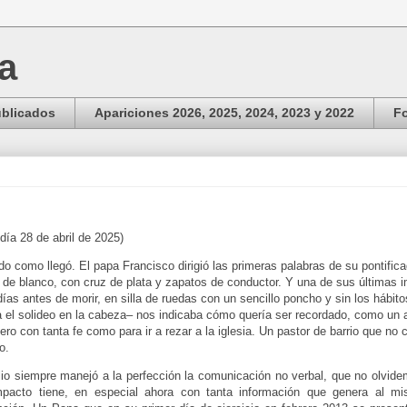
ga
ublicados
Apariciones 2026, 2025, 2024, 2023 y 2022
Fo
 día 28 de abril de 2025)
do como llegó. El papa Francisco dirigió las primeras palabras de su pontifica
 de blanco, con cruz de plata y zapatos de conductor. Y una de sus últimas
ías antes de morir, en silla de ruedas con un sencillo poncho y sin los hábito
a el solideo en la cabeza– nos indicaba cómo quería ser recordado, como un
 pero con tanta fe como para ir a rezar a la iglesia. Un pastor de barrio que no c
o.
io siempre manejó a la perfección la comunicación no verbal, que no olvid
pacto tiene, en especial ahora con tanta información que genera al mi