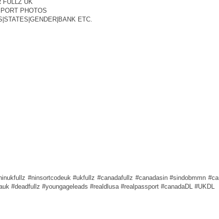
 FULLZ UK
SSPORT PHOTOS
ES|STATES|GENDER|BANK ETC.
#ninukfullz #ninsortcodeuk #ukfullz #canadafullz #canadasin #sindobmmn #c
auk #deadfullz #youngageleads #realdlusa #realpassport #canadaDL #UKDL