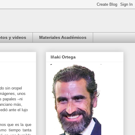
tos y videos
Materiales Académicos
Iñaki Ortega
do sin oropel
 imágenes, unos
s papales –ni
 anciano más,
edió ante el lujo
emos que es la que
smo tiempo tanta