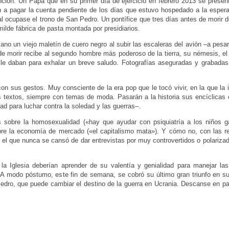
ción. Un Papa que en su primer día de ejercicio en febrero 2013 se presen
n a pagar la cuenta pendiente de los días que estuvo hospedado a la esper
l ocupase el trono de San Pedro. Un pontífice que tres días antes de morir 
ilde fábrica de pasta montada por presidiarios.
ano un viejo maletín de cuero negro al subir las escaleras del avión –a pesa
de morir recibe al segundo hombre más poderoso de la tierra, su némesis, el
e daban para exhalar un breve saludo. Fotografías aseguradas y grabadas 
on sus gestos. Muy consciente de la era pop que le tocó vivir, en la que la 
 textos, siempre con temas de moda. Pasarán a la historia sus encíclicas 
tad para luchar contra la soledad y las guerras–.
 sobre la homosexualidad («hay que ayudar con psiquiatría a los niños gai
e la economía de mercado («el capitalismo mata»). Y cómo no, con las re
y el que nunca se cansó de dar entrevistas por muy controvertidos o polariza
 Iglesia deberían aprender de su valentía y genialidad para manejar las
 A modo póstumo, este fin de semana, se cobró su último gran triunfo en su 
Pedro, que puede cambiar el destino de la guerra en Ucrania. Descanse en 