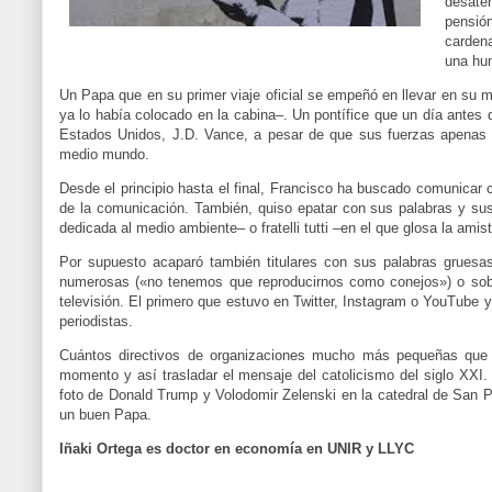
desaten
pensió
cardena
una hum
Un Papa que en su primer viaje oficial se empeñó en llevar en su m
ya lo había colocado en la cabina–. Un pontífice que un día antes 
Estados Unidos, J.D. Vance, a pesar de que sus fuerzas apenas l
medio mundo.
Desde el principio hasta el final, Francisco ha buscado comunicar c
de la comunicación. También, quiso epatar con sus palabras y sus
dedicada al medio ambiente– o fratelli tutti –en el que glosa la amis
Por supuesto acaparó también titulares con sus palabras gruesas
numerosas («no tenemos que reproducirnos como conejos») o sobr
televisión. El primero que estuvo en Twitter, Instagram o YouTube 
periodistas.
Cuántos directivos de organizaciones mucho más pequeñas que la
momento y así trasladar el mensaje del catolicismo del siglo XXI.
foto de Donald Trump y Volodomir Zelenski en la catedral de San 
un buen Papa.
Iñaki Ortega es doctor en economía en UNIR y LLYC