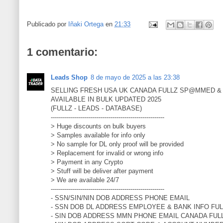
Publicado por
Iñaki Ortega
en
21:33
1 comentario:
Leads Shop
8 de mayo de 2025 a las 23:38
SELLING FRESH USA UK CANADA FULLZ SP@MMED & 
AVAILABLE IN BULK UPDATED 2025
(FULLZ - LEADS - DATABASE)
---------------------------------------------------------
> Huge discounts on bulk buyers
> Samples available for info only
> No sample for DL only proof will be provided
> Replacement for invalid or wrong info
> Payment in any Crypto
> Stuff will be deliver after payment
> We are available 24/7
---------------------------------------------------------
- SSN/SIN/NIN DOB ADDRESS PHONE EMAIL
- SSN DOB DL ADDRESS EMPLOYEE & BANK INFO FUL
- SIN DOB ADDRESS MMN PHONE EMAIL CANADA FUL