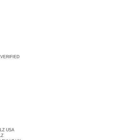
VERIFIED
LZ USA
LZ