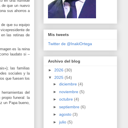
tó en una humilde
a de que un nuevo
dona sus ahorros a
r de que su equipo
 vicepresidente de
Mis tweets
en las retinas de
Twitter de @InakiOrtega
imagen es la reina
como laudato si –
Archivo del blog
s»); las familias
►
2026
(30)
des sociales y la
▼
2025
(54)
dos que fuesen los
►
diciembre
(4)
►
noviembre
(5)
 herramientas del
propio funeral: la
►
octubre
(4)
paz un Papa bueno,
►
septiembre
(6)
►
agosto
(3)
►
julio
(5)