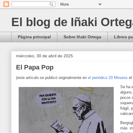
El blog de Iñaki Orte
Página principal
Sobre Iñaki Ortega
Libros p
miércoles, 30 de abril de 2025
El Papa Pop
(este artículo se publicó originalmente en
el periódico 20 Minutos
el
Se ha i
alguno,
pocos d
siquier
frágil,
vatican
Bergogl
más im