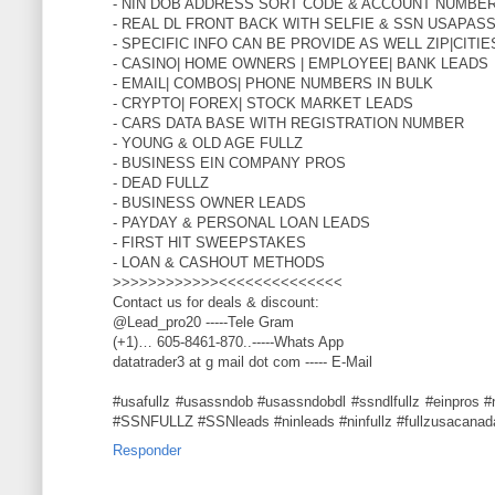
- NIN DOB ADDRESS SORT CODE & ACCOUNT NUMBER
- REAL DL FRONT BACK WITH SELFIE & SSN USAPA
- SPECIFIC INFO CAN BE PROVIDE AS WELL ZIP|CITI
- CASINO| HOME OWNERS | EMPLOYEE| BANK LEADS
- EMAIL| COMBOS| PHONE NUMBERS IN BULK
- CRYPTO| FOREX| STOCK MARKET LEADS
- CARS DATA BASE WITH REGISTRATION NUMBER
- YOUNG & OLD AGE FULLZ
- BUSINESS EIN COMPANY PROS
- DEAD FULLZ
- BUSINESS OWNER LEADS
- PAYDAY & PERSONAL LOAN LEADS
- FIRST HIT SWEEPSTAKES
- LOAN & CASHOUT METHODS
>>>>>>>>>>>><<<<<<<<<<<<<<
Contact us for deals & discount:
@Lead_pro20 -----Tele Gram
(+1)… 605-8461-870..-----Whats App
datatrader3 at g mail dot com ----- E-Mail
#usafullz #usassndob #usassndobdl #ssndlfullz #einpros 
#SSNFULLZ #SSNleads #ninleads #ninfullz #fullzusacanad
Responder