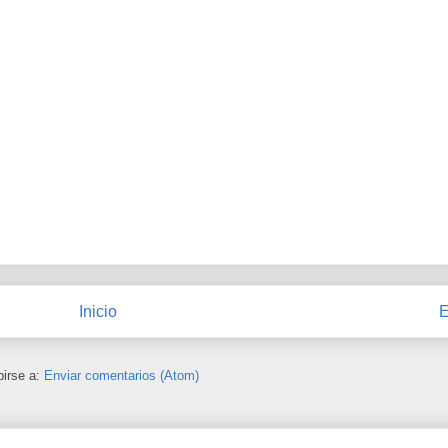
Inicio
E
birse a:
Enviar comentarios (Atom)