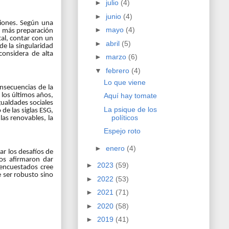
►
julio
(4)
►
junio
(4)
siones. Según una
►
mayo
(4)
ue más preparación
al, contar con un
►
abril
(5)
e la singularidad
considera de alta
►
marzo
(6)
▼
febrero
(4)
Lo que viene
nsecuencias de la
 los últimos años,
Aquí hay tomate
gualdades sociales
La psique de los
de las siglas ESG,
políticos
as renovables, la
Espejo roto
►
enero
(4)
ar los desafíos de
vos afirmaron dar
►
2023
(59)
 encuestados cree
e ser robusto sino
►
2022
(53)
►
2021
(71)
►
2020
(58)
►
2019
(41)