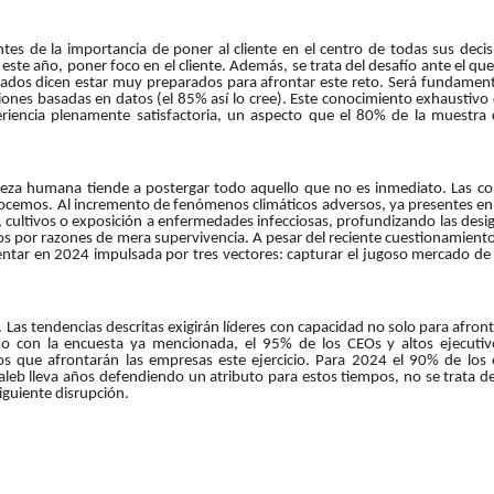
s de la importancia de poner al cliente en el centro de todas sus deci
 este año, poner foco en el cliente. Además, se trata del desafío ante el q
stados dicen estar muy preparados para afrontar este reto. Será fundament
es basadas en datos (el 85% así lo cree). Este conocimiento exhaustivo d
iencia plenamente satisfactoria, un aspecto que el 80% de la muestra 
leza humana tiende a postergar todo aquello que no es inmediato. Las co
conocemos. Al incremento de fenómenos climáticos adversos, ya presentes en
 cultivos o exposición a enfermedades infecciosas, profundizando las desi
s por razones de mera supervivencia. A pesar del reciente cuestionamiento 
ntar en 2024 impulsada por tres vectores: capturar el jugoso mercado de l
Las tendencias descritas exigirán líderes con capacidad no solo para afront
ndo con la encuesta ya mencionada, el 95% de los CEOs y altos ejecuti
íos que afrontarán las empresas este ejercicio. Para 2024 el 90% de los
Taleb lleva años defendiendo un atributo para estos tiempos, no se trata d
iguiente disrupción.