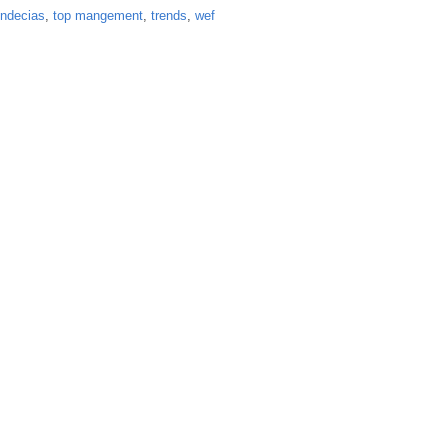
endecias
,
top mangement
,
trends
,
wef