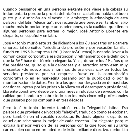
Cuando pensamos en una persona elegante nos viene a la cabeza su
indumentaria porque la propia definición en castellano habla del buen
gusto y la distinción en el vestir. Sin embargo; la etimología de esta
palabra, del latín "
elegantia
", nos recuerda que puede ser también algo
mucho más importante que unos ademanes, es la cualidad que tienen
algunas personas para extraer lo mejor. José Antonio Llorente era
elegante, en español y en latín.
José Antonio murió este 31 de diciembre a los 63 años tras una carrera
empresarial de éxito. Periodista de profesión y por vocación familiar,
fundó en 1995 la empresa LLYC (Llorente&Cuenca) buscando llevar a la
comunicación corporativa esa distinción y refinamiento de la definición
que la RAE hace del término elegancia. Y así, durante los 29 años que
fue presidente, quiso que la delicadeza y el atractivo estuviesen muy
presentes -de nuevo más sinónimos de esa elegancia- en todos los
servicios prestados por su empresa, fuese en la comunicación
corporativa o en el marketing pasando por la publicidad o por la
monitorización de datos. Frente a los que, por desgracia en demasiadas
ocasiones, optan por las prisas y la vileza en el desempeño profesional,
Llorente construyó desde cero una nueva industria de servicios con la
calidad por bandera y sobre todo con los más cinco mil profesionales
que pasaron por su compañía en tres décadas.
Pero José Antonio Llorente también era la "
elegantia
" latina. Esa
palabra que proviene del vocablo "elegire", traducido como seleccionar,
pero también en el vocablo recolectar. Es decir, alguien elegante es
aquel que sabe sacar lo mejor de cada cosecha. Era elegante porque
extraía la mejor versión de las personas con la que topó en su larga
carrera bien como emprendedor de éxito, brillante directivo, periodista