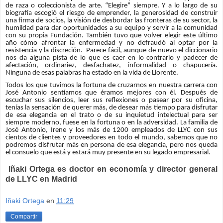
de raza o coleccionista de arte. “Elegire” siempre. Y a lo largo de su
biografía escogió el riesgo de emprender, la generosidad de construir
una firma de socios, la visión de desbordar las fronteras de su sector, la
humildad para dar oportunidades a su equipo y servir a la comunidad
con su propia Fundación. También tuvo que volver elegir este último
año cómo afrontar la enfermedad y no defraudó al optar por la
resistencia y la discreción. Parece fácil, aunque de nuevo el diccionario
nos da alguna pista de lo que es caer en lo contrario y padecer de
afectación, ordinariez, desfachatez, informalidad o chapucería.
Ninguna de esas palabras ha estado en la vida de Llorente.
Todos los que tuvimos la fortuna de cruzarnos en nuestra carrera con
José Antonio sentíamos que éramos mejores con él. Después de
escuchar sus silencios, leer sus reflexiones o pasear por su oficina,
tenías la sensación de querer más, de desear más tiempo para disfrutar
de esa elegancia en el trato o de su inquietud intelectual para ser
siempre moderno, fuese en la fortuna o en la adversidad. La familia de
José Antonio, Irene y los más de 1200 empleados de LLYC con sus
cientos de clientes y proveedores en todo el mundo, sabemos que no
podremos disfrutar más en persona de esa elegancia, pero nos queda
el consuelo que
est
á y estará muy presente en su legado empresarial.
Iñaki Ortega es doctor en economía y director general
de LLYC en Madrid
Iñaki Ortega
en
11:29
Compartir